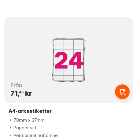
Från
71,
kr
45
A4-arksetiketter
70mm x 37mm
Papper vitt
Permanent häftämne