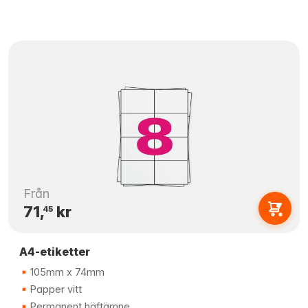
Från
71,
kr
45
A4-etiketter
105mm x 74mm
Papper vitt
Permanent häftämne