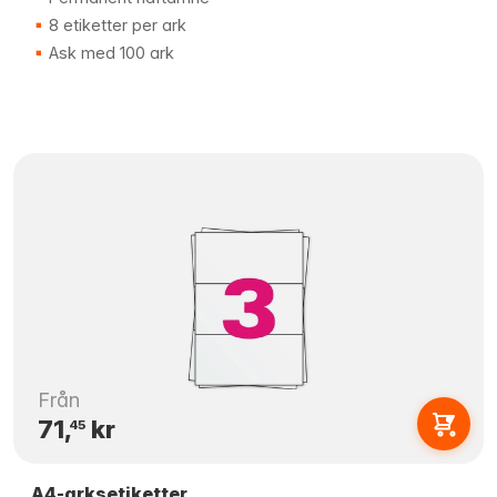
8 etiketter per ark
Ask med 100 ark
Från
71,
kr
45
A4-arksetiketter