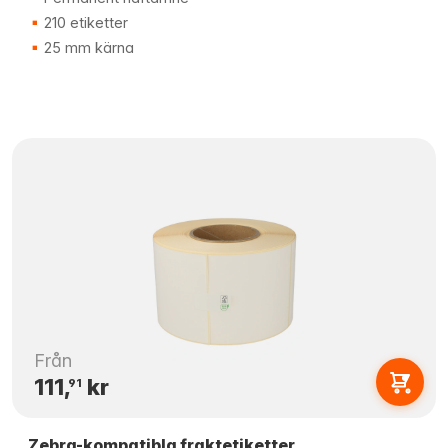
210 etiketter
25 mm kärna
Från
111,
kr
91
Zebra-kompatibla fraktetiketter