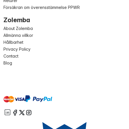
Returer
Försäkran om överensstämmelse PPWR
Zolemba
About Zolemba
Allmänna villkor
Hållbarhet
Privacy Policy
Contact
Blog
master
visa
paypal
On account