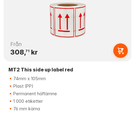
Från
308,
kr
71
MT2 This side up label red
74mm x 105mm
Plast (PP)
Permanent häftämne
1 000 etiketter
76 mm kärna