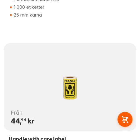
1 000 etiketter
25 mm kärna
Från
44,
kr
94
Handle with care label