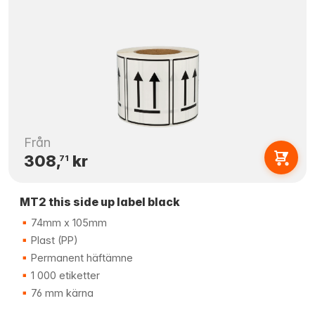
Från
308,
kr
71
MT2 this side up label black
74mm x 105mm
Plast (PP)
Permanent häftämne
1 000 etiketter
76 mm kärna