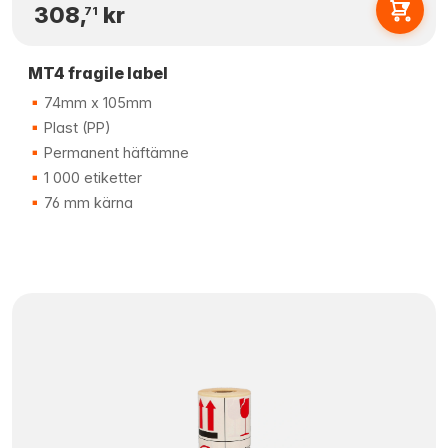
308,
kr
71
MT4 fragile label
74mm x 105mm
Plast (PP)
Permanent häftämne
1 000 etiketter
76 mm kärna