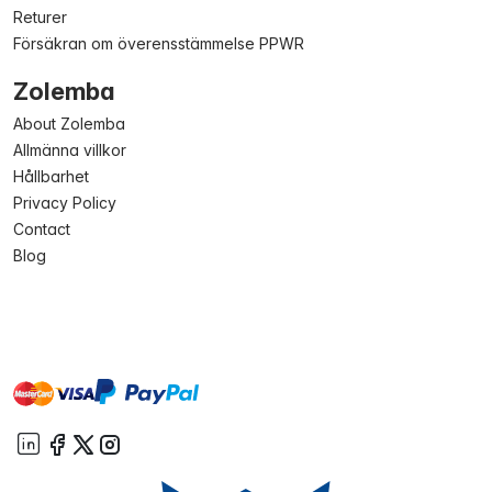
Returer
Försäkran om överensstämmelse PPWR
Zolemba
About Zolemba
Allmänna villkor
Hållbarhet
Privacy Policy
Contact
Blog
master
visa
paypal
On account