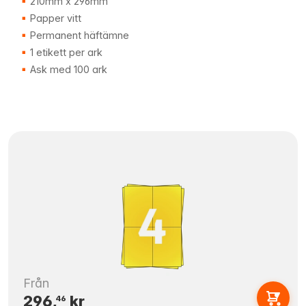
210mm x 296mm
Papper vitt
Permanent häftämne
1 etikett per ark
Ask med 100 ark
Från
296,
kr
46