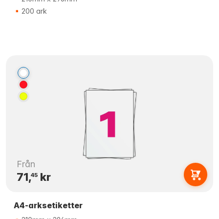
200 ark
Från
71,
kr
45
A4-arksetiketter