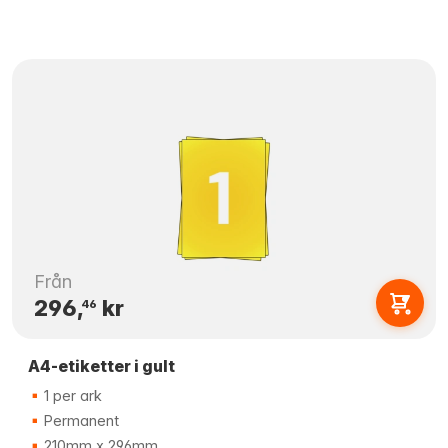
Från
296,
kr
46
A4-etiketter i gult
1 per ark
Permanent
210mm x 296mm