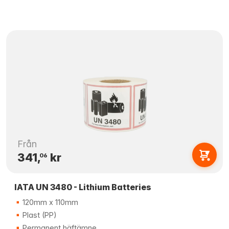
Från
341,
kr
06
IATA UN 3480 - Lithium Batteries
120mm x 110mm
Plast (PP)
Permanent häftämne