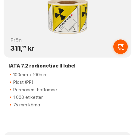
Från
311,
kr
19
IATA 7.2 radioactive II label
100mm x 100mm
Plast (PP)
Permanent häftämne
1 000 etiketter
76 mm kärna