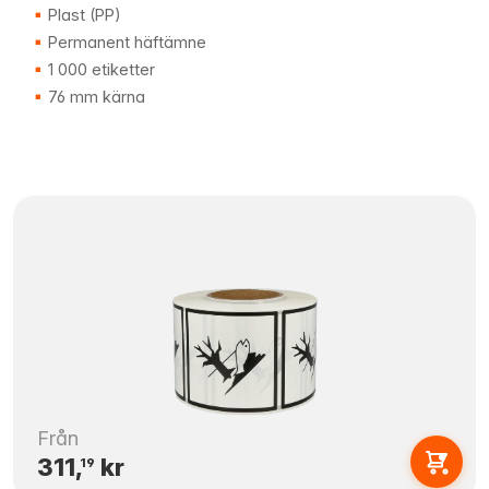
Plast (PP)
Permanent häftämne
1 000 etiketter
76 mm kärna
Från
311,
kr
19