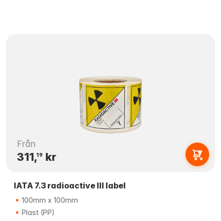
Från
311,
kr
19
IATA 7.3 radioactive III label
100mm x 100mm
Plast (PP)