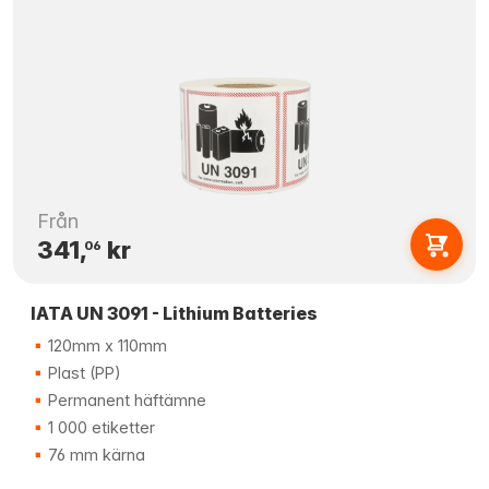
Från
341,
kr
06
IATA UN 3091 - Lithium Batteries
120mm x 110mm
Plast (PP)
Permanent häftämne
1 000 etiketter
76 mm kärna