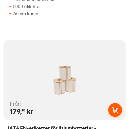
1 000 etiketter
76 mm kärna
Från
179,
kr
18
IATA FN-etiketter för litiumbatterier -