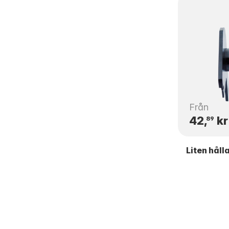
Från
42,
kr
89
Liten håll