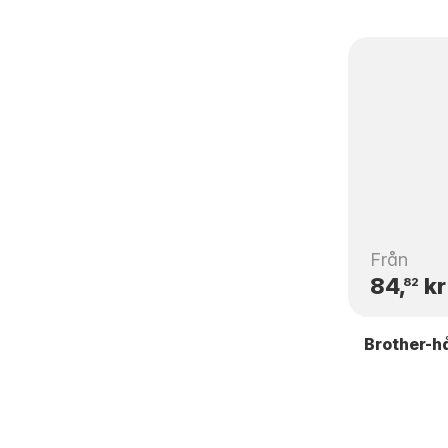
Från
84,
kr
82
Brother-h