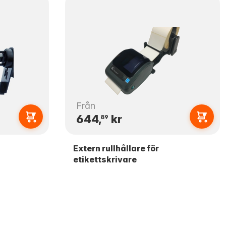
Från
644,
kr
89
Extern rullhållare för
etikettskrivare