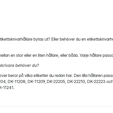
ikettskrivarhållare bytas ut? Eller behöver du en etikettskrivarh
llan en stor eller en liten hållare, eller båda. Varje hållare pass
tskrivare behöver du?
ver beror på vilka etiketter du redan har. Den lilla hållaren pass
04, DK-11208, DK-11209, DK-22205, DK-22210, DK-22223 och D
-11241.