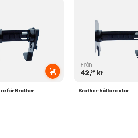
Från
42,
kr
89
are för Brother
Brother-hållare stor