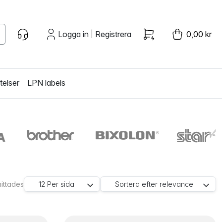
Logga in
Registrera
0,00 kr
|
telser
LPN labels
hittades
12
Per sida
Sortera efter
relevance