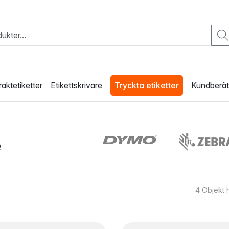
raktetiketter
Etikettskrivare
Tryckta etiketter
Kundberät
e
4
Objekt 