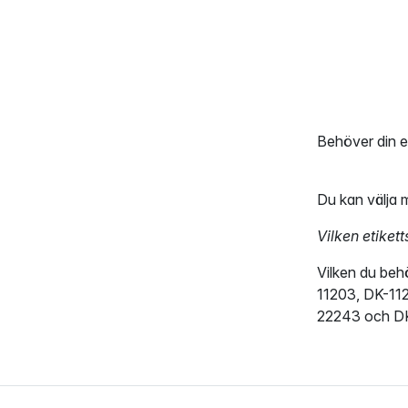
Behöver din et
Du kan välja me
Vilken etiket
Vilken du behö
11203, DK-112
22243 och DK