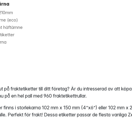
ärna
210mm
rme (eco)
t häftämne
iketter
rna
lut på fraktetiketter till ditt företag? Är du intresserad av att köpa 
nu på en hel pall med 960 fraktetikettrullar.
er finns i storlekarna 102 mm x 150 mm (4”x6”) eller 102 mm x
 rulle. Perfekt för frakt! Dessa etiketter passar de flesta van