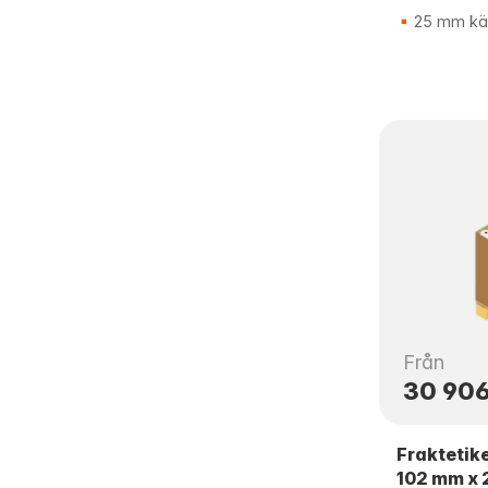
25 mm kä
Från
30 906
Fraktetike
102 mm x 