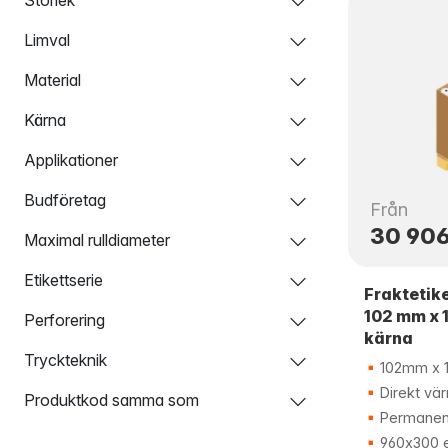
Limval
Material
Kärna
Applikationer
Budföretag
Från
30 906
Maximal rulldiameter
Etikettserie
Fraktetike
102 mm x 
Perforering
kärna
Tryckteknik
102mm x 
Direkt vä
Produktkod samma som
Permanen
960x300 e