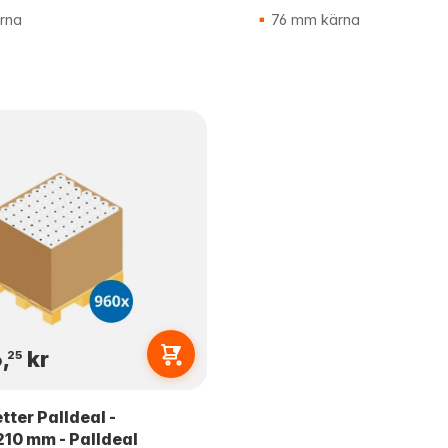
rna
76 mm kärna
,
kr
25
tter Palldeal -
210 mm - Palldeal