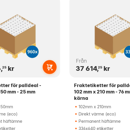
Från
,
kr
37 614,
kr
25
25
tter för palldeal -
Fraktetiketter för palld
150 mm - 25 mm
102 mm x 210 mm - 76 
kärna
150mm
102mm x 210mm
rme (eco)
Direkt värme (eco)
t häftämne
Permanent häftämne
tiketter
336x640 etiketter