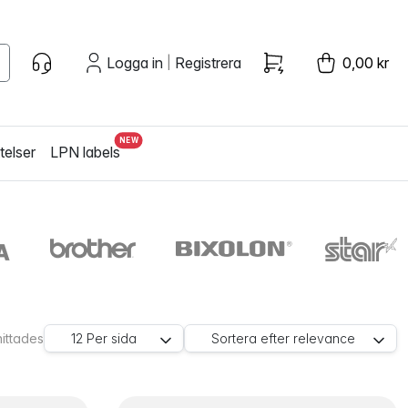
Logga in
Registrera
0,00 kr
|
telser
LPN labels
hittades
12
Per sida
Sortera efter
relevance