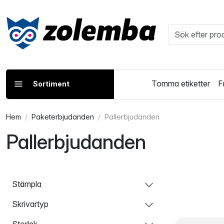
Tomma etiketter
F
Sortiment
Hem
Paketerbjudanden
Pallerbjudanden
Pallerbjudanden
Stämpla
Skrivartyp
Storlek