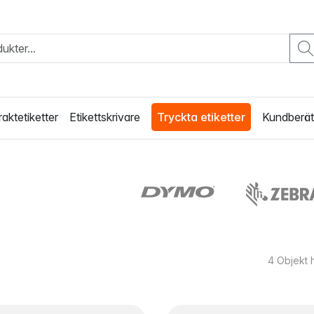
raktetiketter
Etikettskrivare
Tryckta etiketter
Kundberät
4
Objekt 