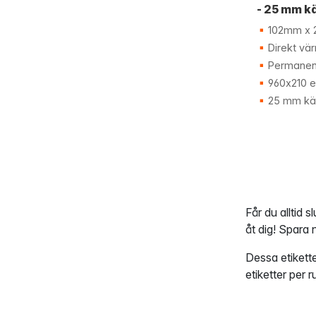
- 25 mm k
102mm x 
Direkt vä
Permanen
960x210 et
25 mm kä
Får du alltid s
åt dig! Spara 
Dessa etikett
etiketter per