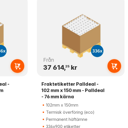
Från
37 614,
kr
25
eal -
Fraktetiketter Palldeal -
mm
102 mm x 150 mm - Palldeal
- 76 mm kärna
102mm x 150mm
Termisk överföring (eco)
Permanent häftämne
336x900 etiketter