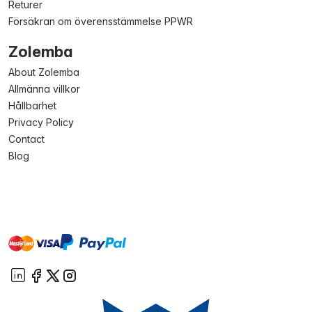
Returer
Försäkran om överensstämmelse PPWR
Zolemba
About Zolemba
Allmänna villkor
Hållbarhet
Privacy Policy
Contact
Blog
master
visa
paypal
On account