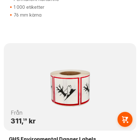
1 000 etiketter
76 mm kärna
Från
311,
kr
19
GHS Environmental Danger Labels