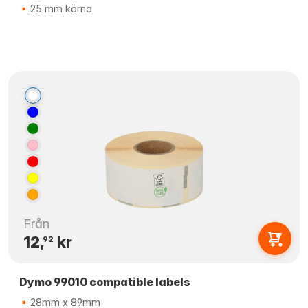
25 mm kärna
Från
12,
kr
92
Dymo 99010 compatible labels
28mm x 89mm