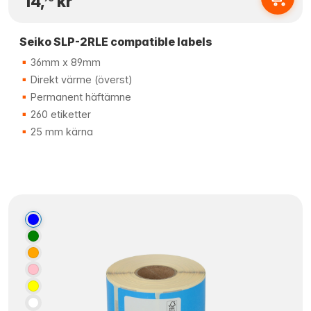
14,
kr
Seiko SLP-2RLE compatible labels
36mm x 89mm
Direkt värme (överst)
Permanent häftämne
260 etiketter
25 mm kärna