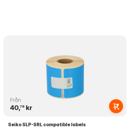
Från
40,
kr
78
Seiko SLP-SRL compatible labels