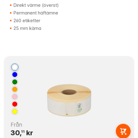
Direkt värme (överst)
Permanent häftämne
260 etiketter
25 mm kärna
Från
30,
kr
11