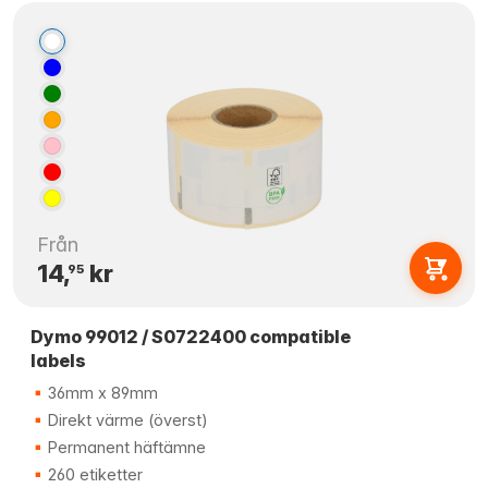
Från
14,
kr
95
Dymo 99012 / S0722400 compatible
labels
36mm x 89mm
Direkt värme (överst)
Permanent häftämne
260 etiketter