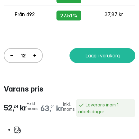
Från 492
37,87 kr
27.51%
Lägg i varukorg
Varans pris
Exkl
Inkl.
Leverans inom 1
52,
kr
63,
kr
24
21
moms
moms
arbetsdagar