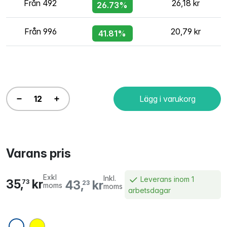
Från 492
26,18 kr
26.73%
Från 996
20,79 kr
41.81%
Lägg i varukorg
Varans pris
Exkl
Inkl.
Leverans inom 1
35,
kr
43,
kr
73
23
moms
moms
arbetsdagar