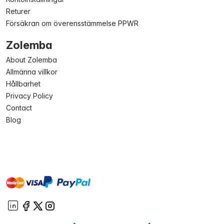
Returer
Försäkran om överensstämmelse PPWR
Zolemba
About Zolemba
Allmänna villkor
Hållbarhet
Privacy Policy
Contact
Blog
master
visa
paypal
On account