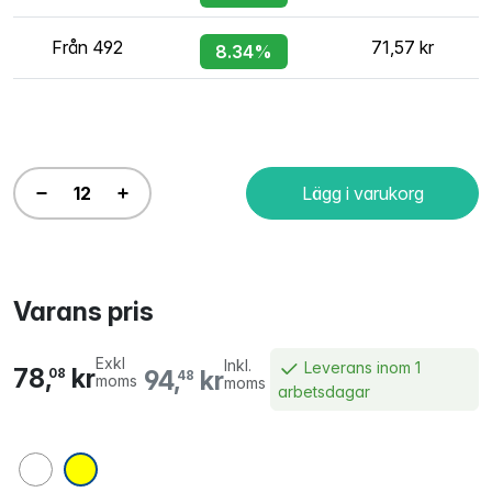
Från 492
71,57 kr
8.34%
Lägg i varukorg
Varans pris
Exkl
Inkl.
Leverans inom 1
78,
kr
94,
kr
08
48
moms
moms
arbetsdagar